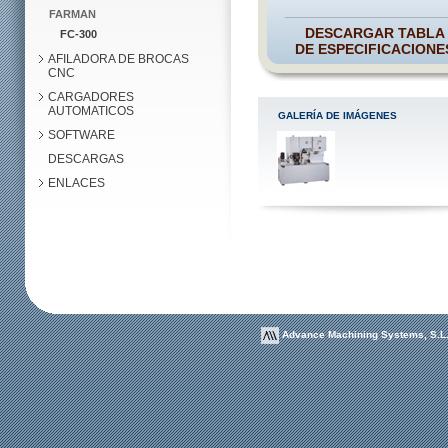
FARMAN
DESCARGAR TABLA
FC-300
DE ESPECIFICACIONE
AFILADORA DE BROCAS
CNC
CARGADORES
AUTOMATICOS
GALERÍA DE IMÁGENES
SOFTWARE
DESCARGAS
ENLACES
Advance Machining Systems, S.L. 