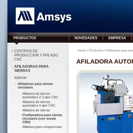
Amsys
PRODUCTOS
NOVEDADES
EMPRESA
Home
>
Productos
>
Afiladoras para sie
CENTROS DE
PRODUCCION Y AFILADO
CNC
AFILADORA AUTO
AFILADORAS PARA
SIERRAS
KENTAI
Afiladoras para sierras
circulares
Afiladora de sierras
automática 2-3 ejes CNC
Afiladora de sierras
automática 4 ejes CNC
Afiladora de sierras
Chaflanadora para sierras
circulares (con muela
CBN)
Afiladora para rompevirutas