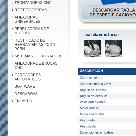
TRONZADORAS CNC
DESCARGAR TABLA
RECTIFICADORAS
DE ESPECIFICACIONE
AFILADORAS
UNIVERSALES
PERFILADORAS DE
MUELAS
GALERÍA DE IMÁGENES
RECTIFICADO DE
HERRAMIENTAS PCD Y
PCBN
SISTEMAS DE FILTRACION
AFILADORA DE BROCAS
CNC
DESCRIPCIÓN
CARGADORES
Diámetro sierra
AUTOMATICOS
Diámetro muela CBN
SOFTWARE
Angulo del chaflan
DESCARGAS
Ángulo de despulla
ENLACES
Velocidad avance
Motor muela
Motor conductor
Peso neto
Peso bruto
Dimensiones embalaje