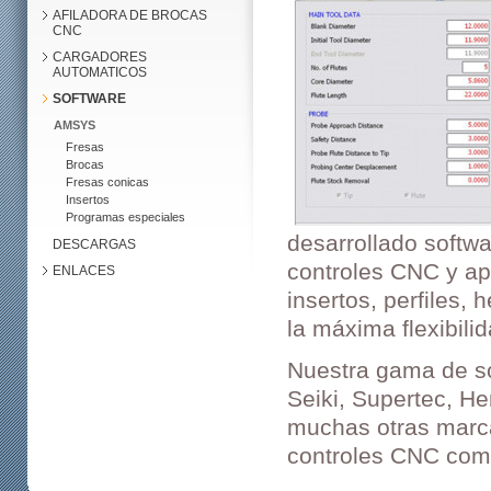
AFILADORA DE BROCAS
CNC
CARGADORES
AUTOMATICOS
SOFTWARE
AMSYS
Fresas
Brocas
Fresas conicas
Insertos
Programas especiales
desarrollado softw
DESCARGAS
controles CNC y ap
ENLACES
insertos, perfiles,
la máxima flexibil
Nuestra gama de so
Seiki, Supertec, He
muchas otras marca
controles CNC como