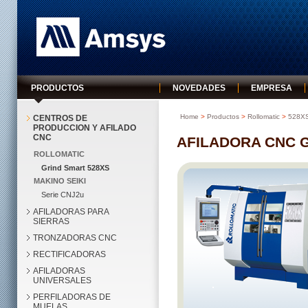
Amsys
PRODUCTOS
NOVEDADES
EMPRESA
Home
>
Productos
>
Rollomatic
>
528X
CENTROS DE
PRODUCCION Y AFILADO
CNC
AFILADORA CNC 
ROLLOMATIC
Grind Smart 528XS
MAKINO SEIKI
Serie CNJ2u
AFILADORAS PARA
SIERRAS
TRONZADORAS CNC
RECTIFICADORAS
AFILADORAS
UNIVERSALES
PERFILADORAS DE
MUELAS